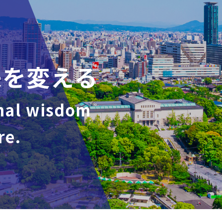
来を変える
nal wisdom
re.