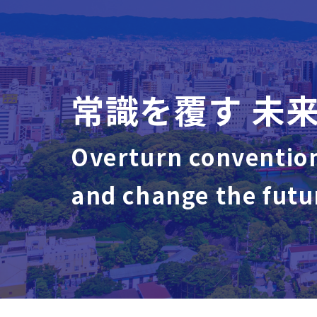
常識を覆す 未
Overturn conventio
and change the futu